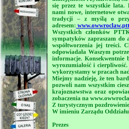
się przez te wszystkie lata.
nami nowe, internetowe otwa
tradycji – z myślą o prz
adresem:
www.owwroclaw.ptt
Wszystkich członków PTTK 
sympatyków zapraszam do ak
współtworzenia jej treści.
odpowiadała Waszym potrzeb
informacje. Konsekwentnie 
wyrozumiałość i cierpliwość
wykorzystamy w pracach nad
Miejmy nadzieję, że ten bard
pozwoli nam wszystkim cies
krajoznawstwa oraz opowiad
zobaczenia na www.owwroclaw
Z turystycznym pozdrowieni
W imieniu Zarządu Oddziału
Prezes