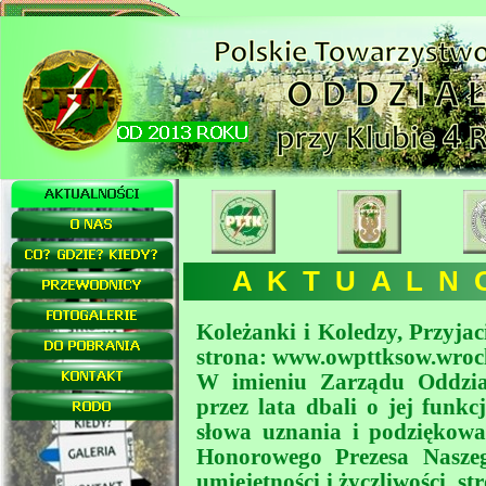
A K T U A L N O
Koleżanki i Koledzy, Przyjac
strona: www.owpttksow.wrocla
W imieniu Zarządu Oddziału
przez lata dbali o jej funkc
słowa uznania i podziękow
Honorowego Prezesa Naszeg
umiejętności i życzliwości, s